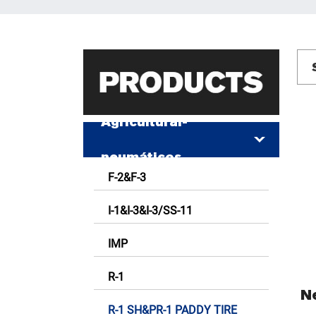
Agricultural-
neumáticos
F-2&F-3
I-1&I-3&I-3/SS-11
IMP
R-1
N
R-1 SH&PR-1 PADDY TIRE